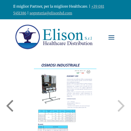
Il miglior Partner, per la migliore Healthcare. |
+39 081
5451386
|
segreteria@elisonhd.com