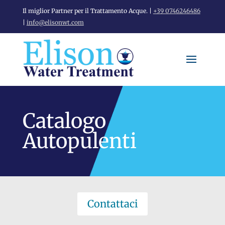
Il miglior Partner per il Trattamento Acque. |
+39 0746246486
|
info@elisonwt.com
Catalogo
Autopulenti
Contattaci